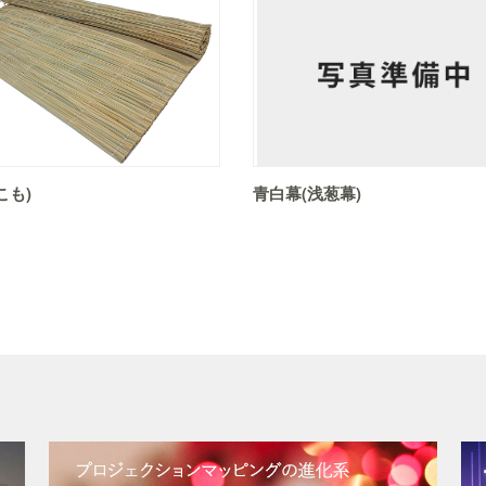
こも)
青白幕(浅葱幕)