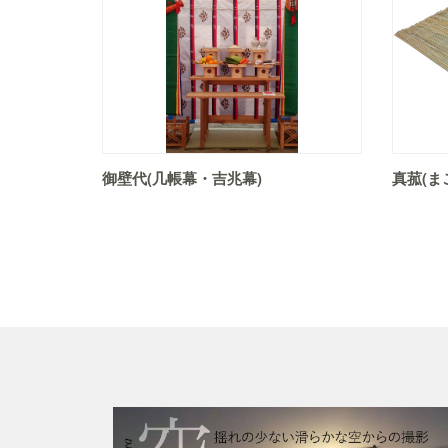
御壁代(几帳幕・吉兆幕)
真菰(ま