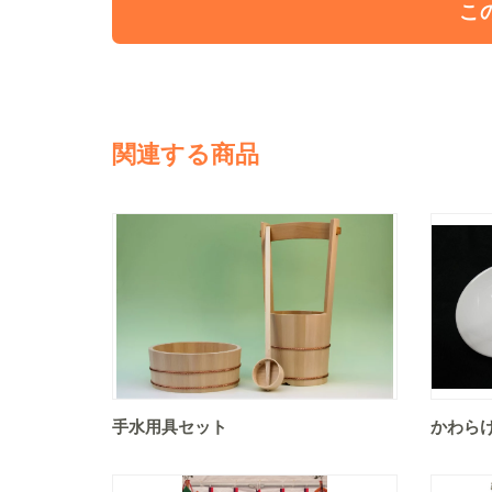
こ
関連する商品
手水用具セット
かわら