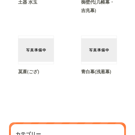
土器 水玉
御壁代(几帳幕・
吉兆幕)
茣蓙(ござ)
青白幕(浅葱幕)
カテゴリー