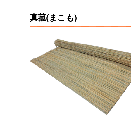
真菰(まこも)