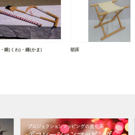
)・鍬(くわ)・鎌(かま)
胡床