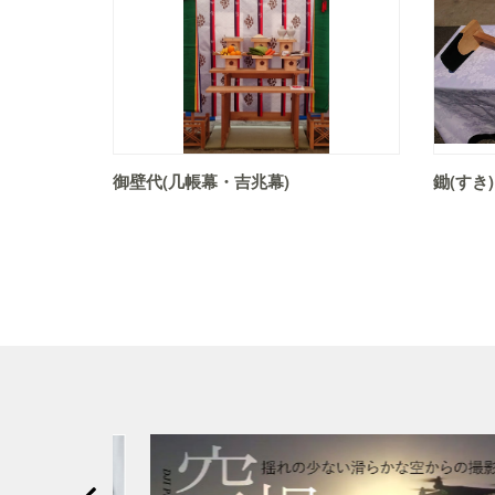
御壁代(几帳幕・吉兆幕)
鋤(すき