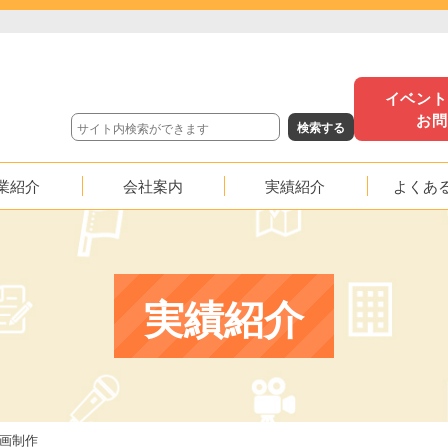
イベン
お
業紹介
会社案内
実績紹介
よくあ
沿革
イベント実績
映像実績
実績紹介
応援
動画制作