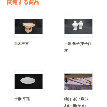
関連する商品
白木三方
土器 瓶子(平子)1
対
土器 平瓦
鋤(すき)・鍬(く
わ)・鎌(かま)