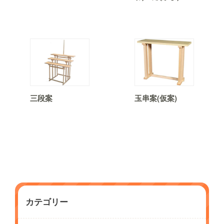
三段案
玉串案(仮案)
カテゴリー