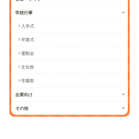
学校行事
入学式
卒業式
運動会
文化祭
学園祭
企業向け
その他