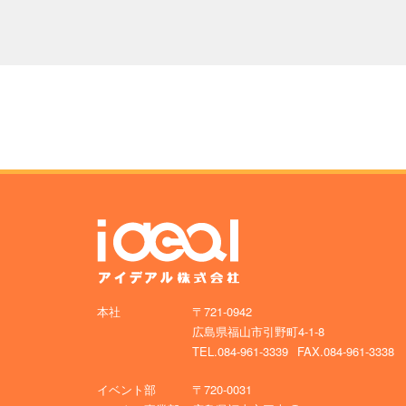
本社
〒721-0942
広島県福山市引野町4-1-8
TEL.084-961-3339
FAX.084-961-3338
イベント部
〒720-0031