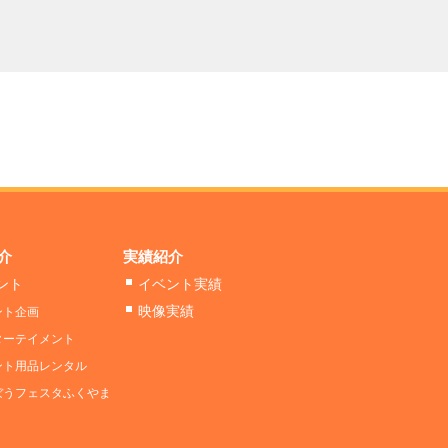
介
実績紹介
ント
イベント実績
映像実績
ント企画
ターテイメント
ント用品レンタル
ぼうフェスタふくやま