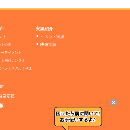
介
実績紹介
ント
イベント実績
映像実績
ント企画
ターテイメント
ント用品レンタル
ぼうフェスタふくやま
制作
D普及応援
報