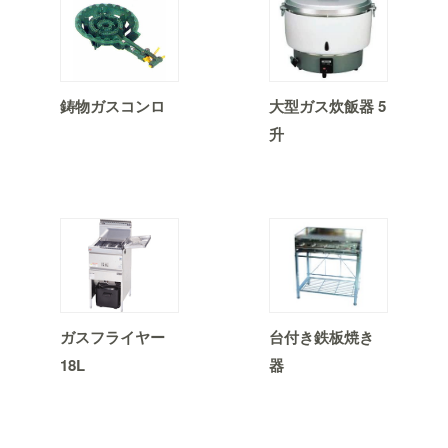
鋳物ガスコンロ
大型ガス炊飯器 5
升
ガスフライヤー
台付き鉄板焼き
18L
器