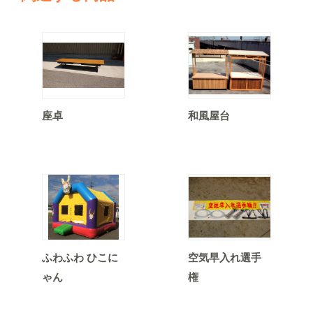
座卓
和風屋台
ふわふわ ひこに
空気早入れ選手
ゃん
権