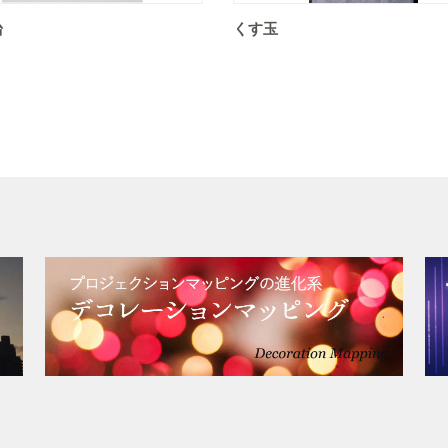
台
くす玉