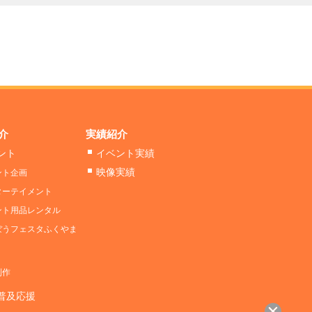
介
実績紹介
ント
イベント実績
映像実績
ント企画
ターテイメント
ント用品レンタル
ぼうフェスタふくやま
制作
D普及応援