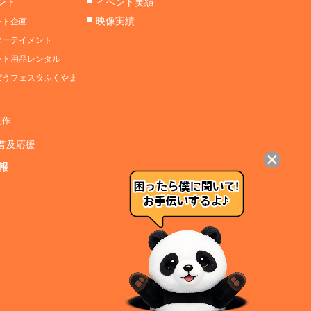
ント
イベント実績
映像実績
ント企画
ターテイメント
ント用品レンタル
ぼうフェスタふくやま
制作
D普及応援
報